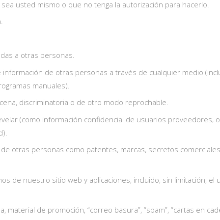
o sea usted mismo o que no tenga la autorización para hacerlo.
.
das a otras personas.
 e información de otras personas a través de cualquier medio (inclu
programas manuales).
bscena, discriminatoria o de otro modo reprochable.
velar (como información confidencial de usuarios proveedores, ofe
d).
ual de otras personas como patentes, marcas, secretos comerciale
chos de nuestro sitio web y aplicaciones, incluido, sin limitación,
da, material de promoción, “correo basura”, “spam”, “cartas en cad