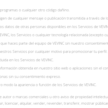
 programas o cualquier otro código dañino.
rigen de cualquier mensaje o publicación transmitida a través de l
 o los datos de otras personas disponibles en los Servicios de VE
VEVINC, los Servicios o cualquier tecnología relacionada (except
 o que haces parte del equipo de VEVINC sin nuestro consentimien
estros Servicios por cualquier motivo para promocionar tu perfil.
ncluida en los Servicios de VEVINC.
r información obtenida en nuestro sitio web o aplicaciones sin el 
sonas sin su consentimiento expreso.
tro modo la apariencia o función de los Servicios de VEVINC.
e autor o marcas comerciales u otro aviso de propiedad intelectual
ir, licenciar, alquilar, vender, revender, transferir, mostrar públ