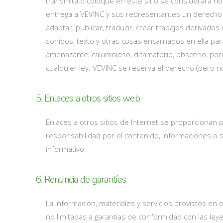
transmita o coloque en este sitio se considerará no
entrega a VEVINC y sus representantes un derecho no 
adaptar, publicar, traducir, crear trabajos derivado
sonidos, texto y otras cosas encarnados en ella para 
amenazante, calumnioso, difamatorio, obsceno, pornog
cualquier ley. VEVINC se reserva el derecho (pero no
5. Enlaces a otros sitios web
Enlaces a otros sitios de Internet se proporcionan
responsabilidad por el contenido, informaciones o s
informativo.
6. Renuncia de garantías
La información, materiales y servicios provistos en o
no limitadas a garantías de conformidad con las ley