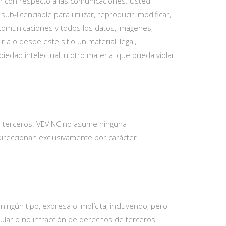
ón con respecto a las comunicaciones. Usted
b-licenciable para utilizar, reproducir, modificar,
s comunicaciones y todos los datos, imágenes,
 a o desde este sitio un material ilegal,
iedad intelectual, u otro material que pueda violar
de terceros. VEVINC no asume ninguna
edireccionan exclusivamente por carácter
ningún tipo, expresa o implícita, incluyendo, pero
cular o no infracción de derechos de terceros