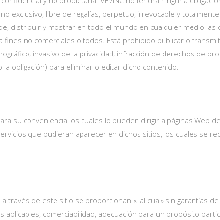
 confidencial y no propietaria. VEVINC no tendrá ninguna obligaci
exclusivo, libre de regalías, perpetuo, irrevocable y totalmente su
s de, distribuir y mostrar en todo el mundo en cualquier medio la
fines no comerciales o todos. Está prohibido publicar o transmitir
ráfico, invasivo de la privacidad, infracción de derechos de prop
 la obligación) para eliminar o editar dicho contenido.
 para su conveniencia los cuales lo pueden dirigir a páginas Web 
ervicios que pudieran aparecer en dichos sitios, los cuales se r
 a través de este sitio se proporcionan «Tal cual» sin garantías de 
es aplicables, comerciabilidad, adecuación para un propósito parti