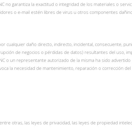
 no garantiza la exactitud o integridad de los materiales o servic
vidores o e-mail estén libres de virus u otros componentes dañin
 cualquier daño directo, indirecto, incidental, consecuente, punit
rupción de negocios o pérdidas de datos) resultantes del uso, im
INC o un representante autorizado de la misma ha sido advertido de
provoca la necesidad de mantenimiento, reparación o corrección de
entre otras, las leyes de privacidad, las leyes de propiedad intelect